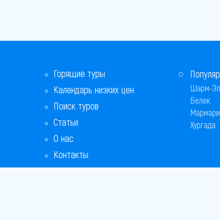
Горящие туры
Популяр
Шарм-Эл
Календарь низких цен
Белек
Поиск туров
Мармари
Статьи
Хургада
О нас
Контакты
Бонусная программа
Ответы на популярные вопросы