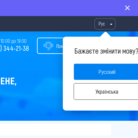
Рус
10:00 до 19:00
Помощь в подборе тура
) 344-21-38
Бажаєте змінити мову
Русский
ЕНЕ,
Українська