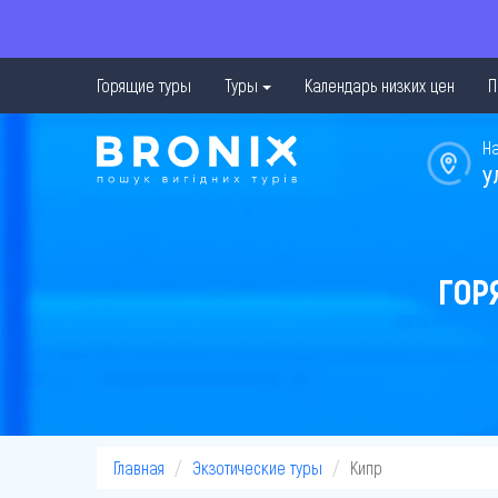
Горящие туры
Туры
Календарь низких цен
П
Н
у
ГОР
Главная
Экзотические туры
Кипр