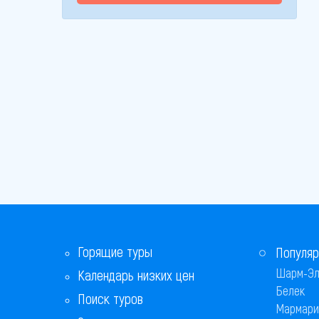
Горящие туры
Популяр
Шарм-Эл
Календарь низких цен
Белек
Поиск туров
Мармари