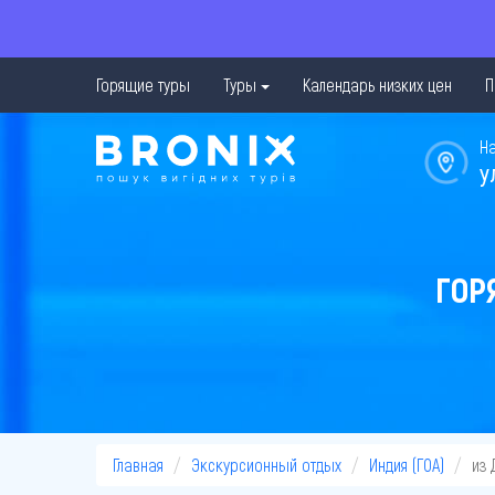
Горящие туры
Туры
Календарь низких цен
П
Н
у
ГОР
Главная
Экскурсионный отдых
Индия (ГОА)
из 