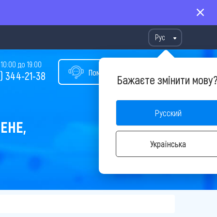
Рус
10:00 до 19:00
Помощь в подборе тура
) 344-21-38
Бажаєте змінити мову
Русский
ЕНЕ,
Українська