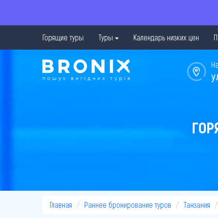
Горящие туры
Туры
Календарь низких цен
П
Н
у
ГОР
Главная
Раннее бронирование туров
Танзания