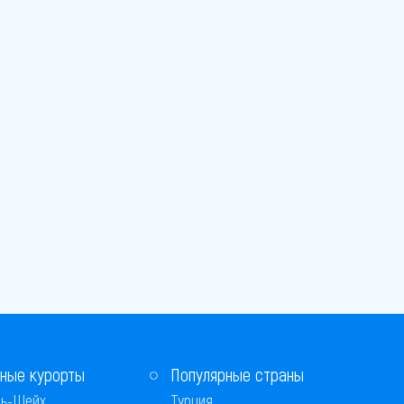
ные курорты
Популярные страны
ь-Шейх
Турция