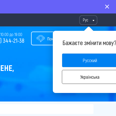
Рус
10:00 до 19:00
Помощь в подборе тура
) 344-21-38
Бажаєте змінити мову
Русский
ЕНЕ,
Українська