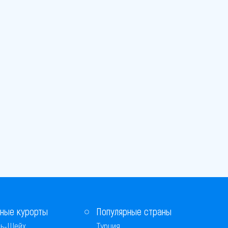
ные курорты
Популярные страны
ь-Шейх
Турция