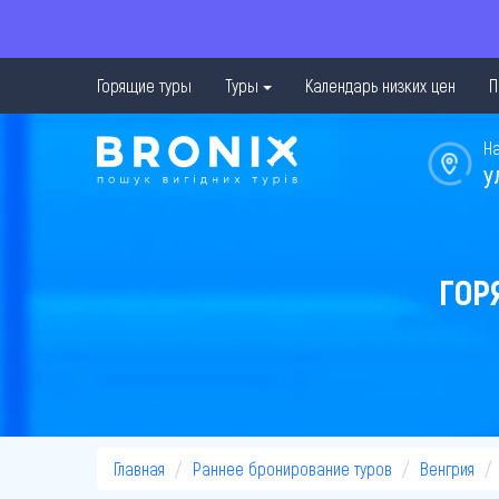
Горящие туры
Туры
Календарь низких цен
П
Н
у
ГОР
Главная
Раннее бронирование туров
Венгрия