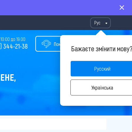
Рус
10:00 до 19:00
Помощь в подборе тура
) 344-21-38
Бажаєте змінити мову
Русский
ЕНЕ,
Українська