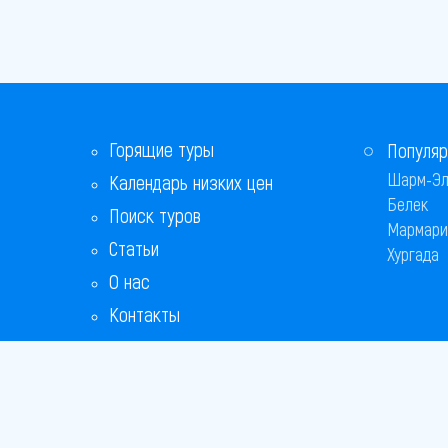
Горящие туры
Популяр
Шарм-Эл
Календарь низких цен
Белек
Поиск туров
Мармари
Статьи
Хургада
О нас
Контакты
Бонусная программа
Ответы на популярные вопросы