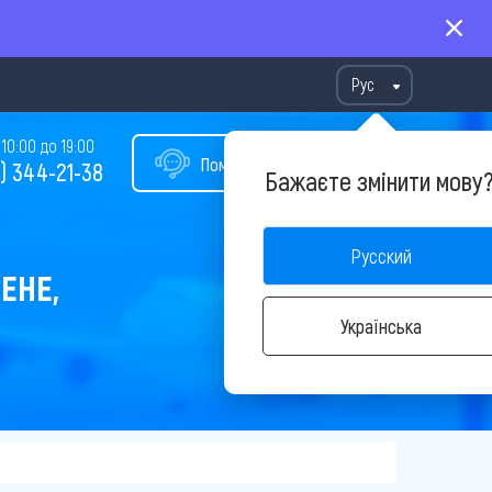
Рус
10:00 до 19:00
Помощь в подборе тура
) 344-21-38
Бажаєте змінити мову
Русский
ЕНЕ,
Українська