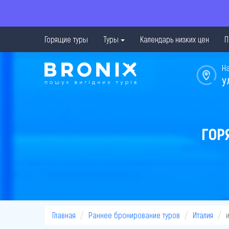
Горящие туры
Туры
Календарь низких цен
П
Н
у
ГОР
Главная
Раннее бронирование туров
Италия