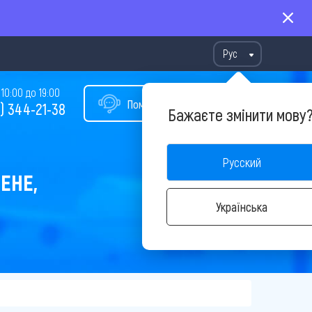
Рус
10:00 до 19:00
Помощь в подборе тура
) 344-21-38
Бажаєте змінити мову
Русский
ЕНЕ,
Українська