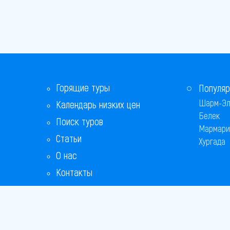
Горящие туры
Популяр
Шарм-Эл
Календарь низких цен
Белек
Поиск туров
Мармари
Статьи
Хургада
О нас
Контакты
Бонусная программа
Ответы на популярные вопросы