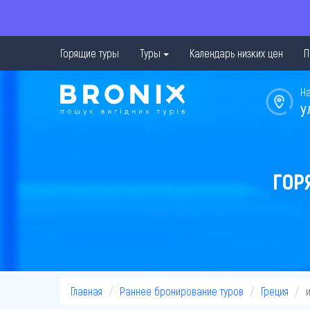
Горящие туры
Туры
Календарь низких цен
П
Н
у
ГОР
Главная
Раннее бронирование туров
Греция