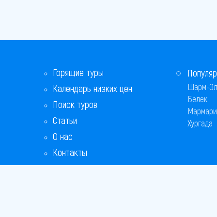
Горящие туры
Популяр
Шарм-Эл
Календарь низких цен
Белек
Поиск туров
Мармари
Статьи
Хургада
О нас
Контакты
Бонусная программа
Ответы на популярные вопросы