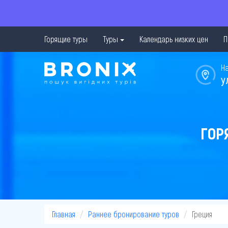
Горящие туры
Туры
Календарь низких цен
П
Н
у
ГОР
Главная
Раннее бронирование туров
Греция