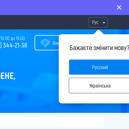
Рус
10:00 до 19:00
Помощь в подборе тура
) 344-21-38
Бажаєте змінити мову
Русский
ЕНЕ,
Українська