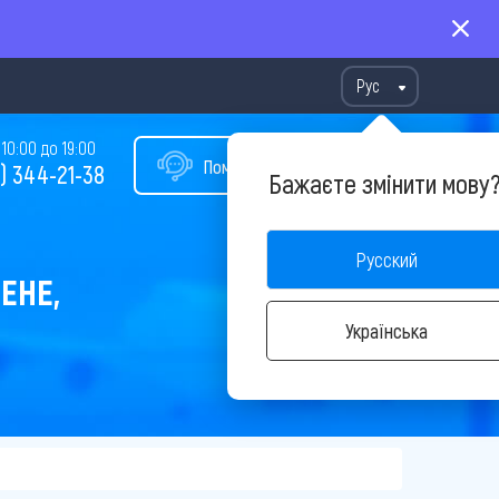
Рус
10:00 до 19:00
Помощь в подборе тура
) 344-21-38
Бажаєте змінити мову
Русский
ЕНЕ,
Українська