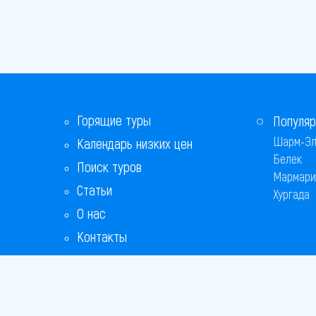
Горящие туры
Популяр
Шарм-Эл
Календарь низких цен
Белек
Поиск туров
Мармари
Статьи
Хургада
О нас
Контакты
Бонусная программа
Ответы на популярные вопросы