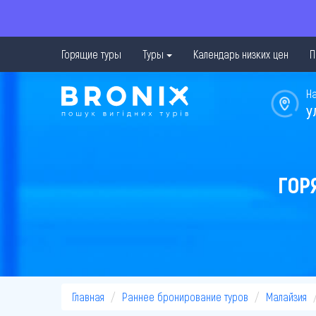
Горящие туры
Туры
Календарь низких цен
П
Н
у
ГОР
Главная
Раннее бронирование туров
Малайзия