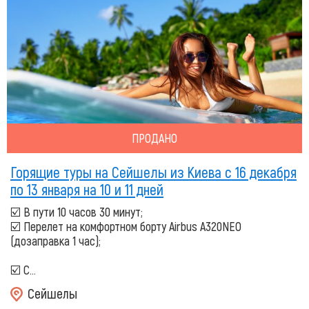
ПРОДАНО
Горящие туры на Сейшелы из Киева с 16 декабря
по 13 января на 10 и 11 дней
☑️ В пути 10 часов 30 минут;
☑️ Перелет на комфортном борту Airbus A320NEO
(дозаправка 1 час);
☑️ С...
Сейшелы