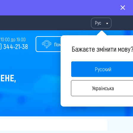
Рус
10:00 до 19:00
Помощь в подборе тура
) 344-21-38
Бажаєте змінити мову
Русский
ЕНЕ,
Українська