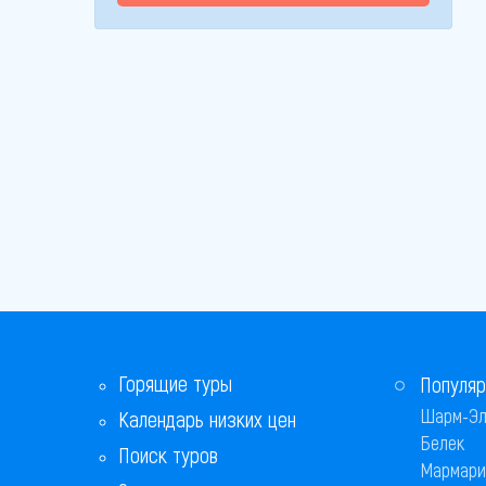
Горящие туры
Популяр
Шарм-Эл
Календарь низких цен
Белек
Поиск туров
Мармари