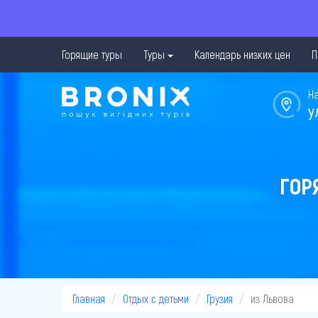
Горящие туры
Туры
Календарь низких цен
П
Н
у
ГОР
Главная
Отдых с детьми
Грузия
из Львова