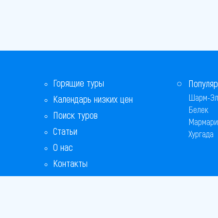
Горящие туры
Популяр
Шарм-Эл
Календарь низких цен
Белек
Поиск туров
Мармари
Статьи
Хургада
О нас
Контакты
Бонусная программа
Ответы на популярные вопросы