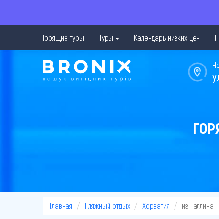
Горящие туры
Туры
Календарь низких цен
П
Н
у
ГОР
Главная
Пляжный отдых
Хорватия
из Таллина