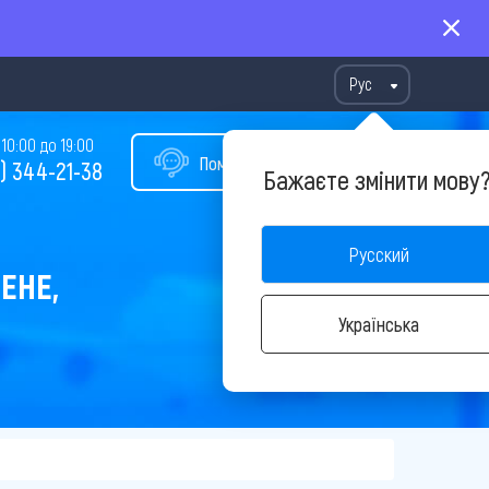
Рус
10:00 до 19:00
Помощь в подборе тура
) 344-21-38
Бажаєте змінити мову
Русский
ЕНЕ,
Українська