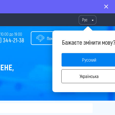
Рус
10:00 до 19:00
Помощь в подборе тура
) 344-21-38
Бажаєте змінити мову
Русский
ЕНЕ,
Українська