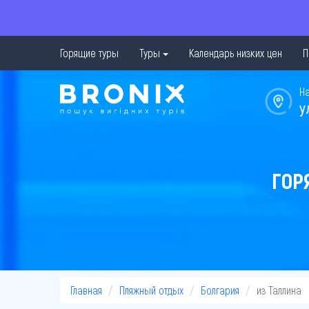
Горящие туры
Туры
Календарь низких цен
П
Н
у
ГОР
Главная
Пляжный отдых
Болгария
из Таллина