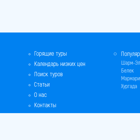
Горящие туры
Популяр
Шарм-Эл
Календарь низких цен
Белек
Поиск туров
Мармари
Статьи
Хургада
О нас
Контакты
Бонусная программа
Ответы на популярные вопросы