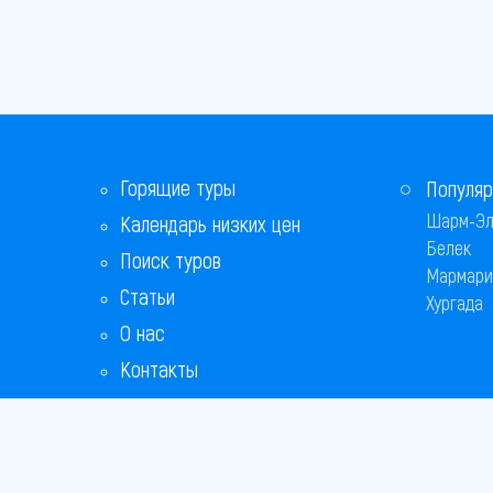
Горящие туры
Популяр
Шарм-Эл
Календарь низких цен
Белек
Поиск туров
Мармари
Статьи
Хургада
О нас
Контакты
Бонусная программа
Ответы на популярные вопросы