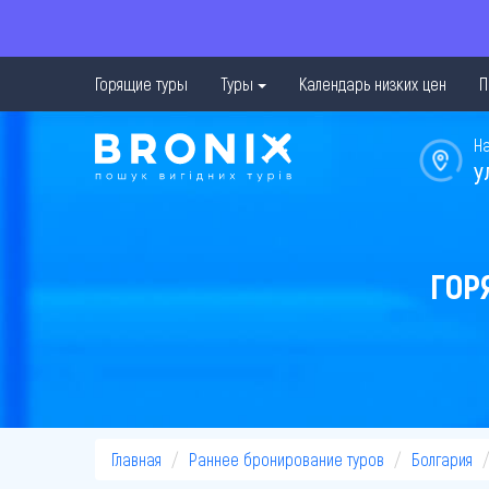
Горящие туры
Туры
Календарь низких цен
П
Н
у
ГОР
Главная
Раннее бронирование туров
Болгария