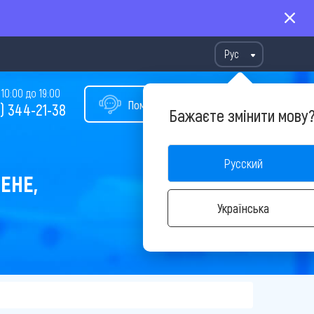
Рус
10:00 до 19:00
Помощь в подборе тура
) 344-21-38
Бажаєте змінити мову
Русский
ЕНЕ,
Українська