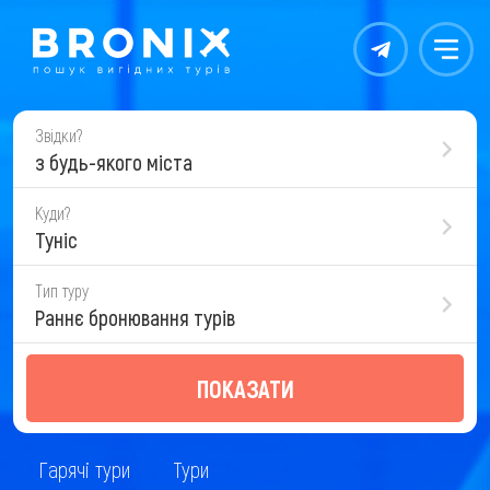
Контакты
Меню
Звідки?
з будь-якого міста
Куди?
Туніс
Тип туру
Раннє бронювання турів
ПОКАЗАТИ
Гарячі тури
Тури