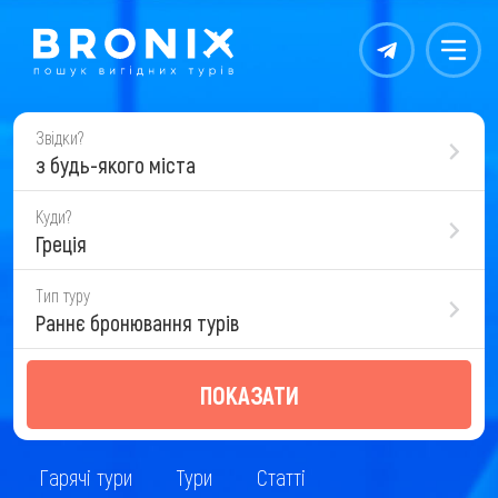
Контакты
Меню
Звідки?
з будь-якого міста
Куди?
Греція
Тип туру
Раннє бронювання турів
ПОКАЗАТИ
Гарячі тури
Тури
Статті