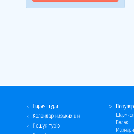
Гарячі тури
Популяр
Шарм-Ел
Календар низьких цін
Белек
Пошук турів
Мармари