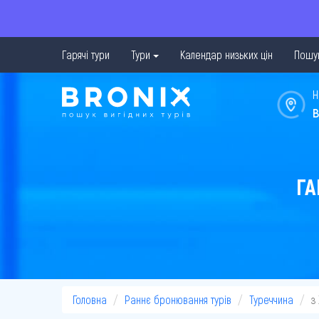
Гарячі тури
Тури
Календар низьких цін
Пошук
Н
в
ГА
Головна
Раннє бронювання турів
Туреччина
з