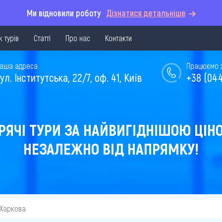
Ми відновили роботу
Дізнатися детальніше
 турів
Статті
Про нас
Контакти
аша адреса
Працюємо з 
ул. Інститутська, 22/7, оф. 41, Київ
+38 (044
РЯЧІ ТУРИ ЗА НАЙВИГІДНІШОЮ ЦІН
НЕЗАЛЕЖНО ВІД НАПРЯМКУ!
 Харкова