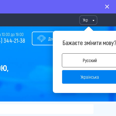
Укр
10:00 до 19:00
Допомога у виборі туру
) 344-21-38
Бажаєте змінити мову
Русский
ОЮ,
Українська