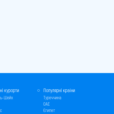
ні курорти
Популярні країни
ь-Шейх
Туреччина
ОАЕ
с
Єгипет