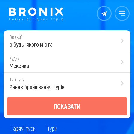
Контакты
Меню
Звідки?
з будь-якого міста
Куди?
Мексика
Тип туру
Раннє бронювання турів
ПОКАЗАТИ
Гарячі тури
Тури