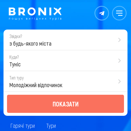
Контакты
Меню
Звідки?
з будь-якого міста
Куди?
Туніс
Тип туру
Молодіжний відпочинок
ПОКАЗАТИ
Гарячі тури
Тури