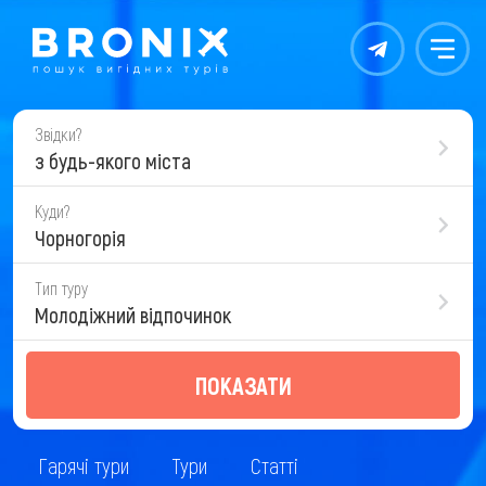
Контакты
Меню
Звідки?
з будь-якого міста
Куди?
Чорногорія
Тип туру
Молодіжний відпочинок
ПОКАЗАТИ
Гарячі тури
Тури
Статті