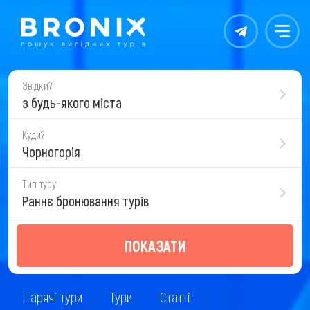
Контакты
Меню
Звідки?
з будь-якого міста
Куди?
Чорногорія
Тип туру
Раннє бронювання турів
ПОКАЗАТИ
Гарячі тури
Тури
Статті