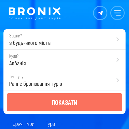
Контакты
Меню
Звідки?
з будь-якого міста
Куди?
Албанія
Тип туру
Раннє бронювання турів
ПОКАЗАТИ
Гарячі тури
Тури