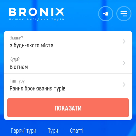
Контакты
Меню
Звідки?
з будь-якого міста
Куди?
В'єтнам
Тип туру
Раннє бронювання турів
ПОКАЗАТИ
Гарячі тури
Тури
Статті