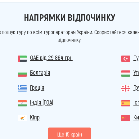
НАПРЯМКИ ВІДПОЧИНКУ
з пошук туру по всім туроператорам України. Скористайтеся кален
відпочинку.
ОАЕ
від 29 864 грн
Т
Болгарія
У
Греція
Гр
Індія (ГОА)
Іс
Кіпр
Ки
Ще 15 країн