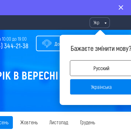
Укр
10:00 до 19:00
Допомога у виборі туру
) 344-21-38
Бажаєте змінити мову
Русский
ІК В ВЕРЕСНІ
Українська
сень
Жовтень
Листопад
Грудень