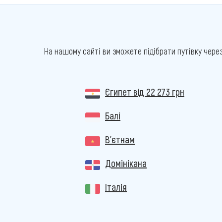
На нашому сайті ви зможете підібрати путівку чере
Єгипет
від 22 273 грн
Балі
В'єтнам
Домінікана
Італія