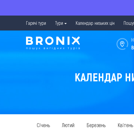
Гарячі тури
Тури
Календар низьких цін
Пошук
Н
в
КАЛЕНДАР НИ
Січень
Лютий
Березень
Квітень