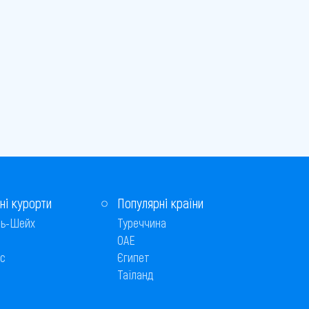
ні курорти
Популярні країни
ь-Шейх
Туреччина
ОАЕ
с
Єгипет
Таїланд