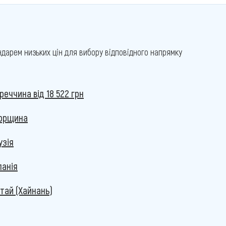
дарем низьких цін для вибору відповідного напрямку
уреччина
від 18 522 грн
горщина
узія
панія
тай (Хайнань)