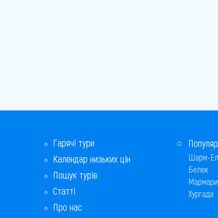
Гарячі тури
Популяр
Шарм-Ел
Календар низьких цін
Белек
Пошук турів
Мармари
Статті
Хургада
Про нас