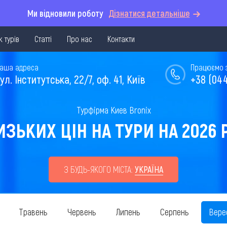
Ми відновили роботу
Дізнатися детальніше
 турів
Статті
Про нас
Контакти
аша адреса
Працюємо з 
ул. Інститутська, 22/7, оф. 41, Київ
+38 (044
Турфірма Киев Bronix
ЗЬКИХ ЦІН НА ТУРИ НА 2026 Р
З БУДЬ-ЯКОГО МІСТА:
УКРАЇНА
Травень
Червень
Липень
Серпень
Вере