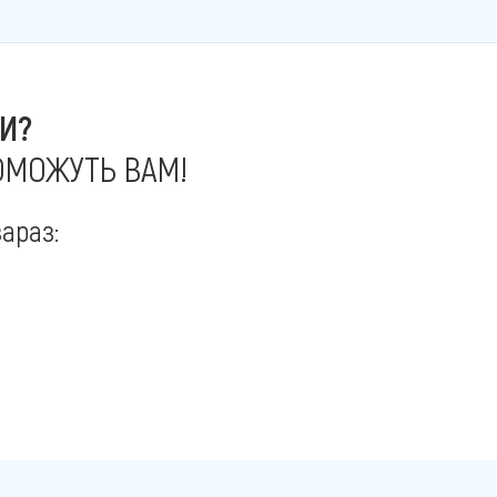
И?
ОМОЖУТЬ ВАМ!
араз: