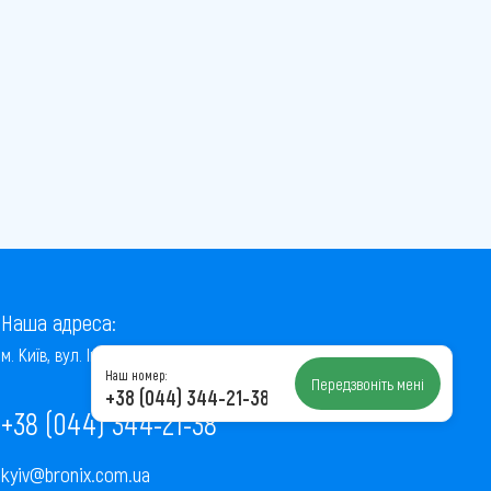
Наша адреса:
м. Київ, вул. Інститутська, 22/7, оф. 41
Наш номер:
Передзвоніть мені
+38 (044) 344-21-38
+38 (044) 344-21-38
kyiv@bronix.com.ua