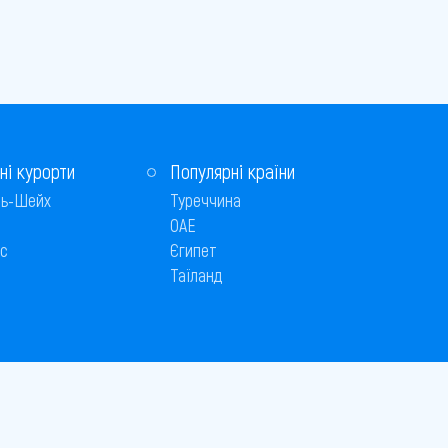
ні курорти
Популярні країни
ь-Шейх
Туреччина
ОАЕ
с
Єгипет
Таїланд