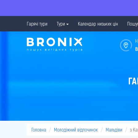
Гарячі тури
Тури
Календар низьких цін
Пошук
Н
в
ГА
Головна
Молодіжний відпочинок
Мальдіви
з Ка