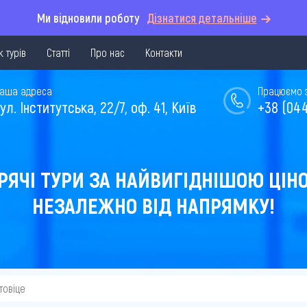
Ми відновили роботу
Дізнатися детальніше
 турів
Статті
Про нас
Контакти
аша адреса
Працюємо з 
ул. Інститутська, 22/7, оф. 41, Київ
+38 (044
РЯЧІ ТУРИ ЗА НАЙВИГІДНІШОЮ ЦІН
НЕЗАЛЕЖНО ВІД НАПРЯМКУ!
товіце