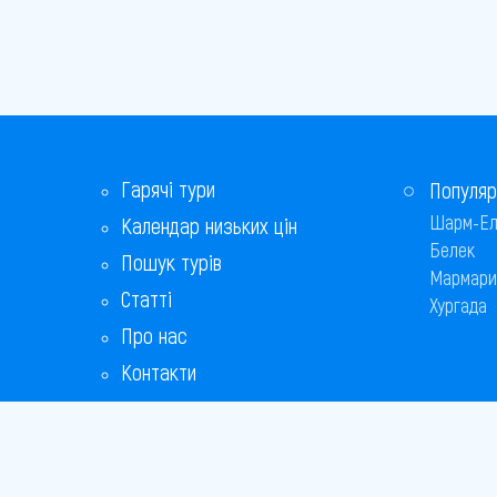
Гарячі тури
Популяр
Шарм-Ел
Календар низьких цін
Белек
Пошук турів
Мармари
Статті
Хургада
Про нас
Контакти
Бонусна програма
Відповіді на популярні питання