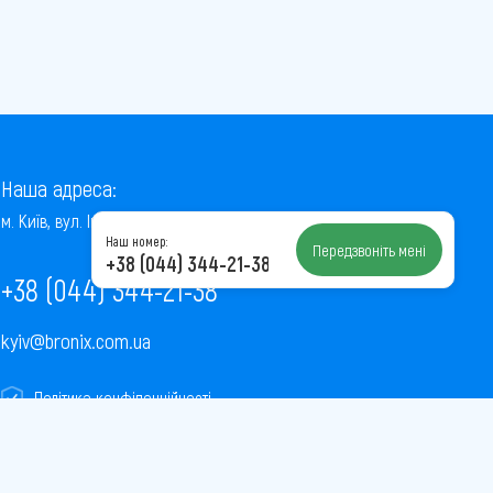
Наша адреса:
м. Київ, вул. Інститутська, 22/7, оф. 41
Наш номер:
Передзвоніть мені
+38 (044) 344-21-38
+38 (044) 344-21-38
kyiv@bronix.com.ua
Політика конфіденційності
Пользовательское соглашение
Публічна оферта
Карта сайту