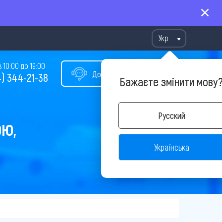
Укр
10:00 до 19:00
Допомога у виборі туру
) 344-21-38
Бажаєте змінити мову
Русский
ОЮ,
Українська