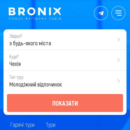
Контакты
Меню
Звідки?
з будь-якого міста
Куди?
Чехія
Тип туру
Молодіжний відпочинок
ПОКАЗАТИ
Гарячі тури
Тури