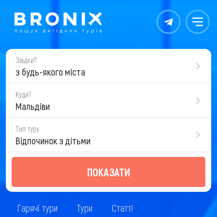
Контакты
Меню
Звідки?
з будь-якого міста
Куди?
Мальдіви
Тип туру
Відпочинок з дітьми
ПОКАЗАТИ
Гарячі тури
Тури
Статті