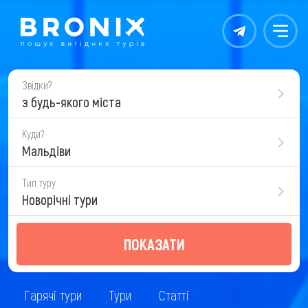
Контакты
Меню
Звідки?
з будь-якого міста
Куди?
Мальдіви
Тип туру
Новорічні тури
ПОКАЗАТИ
Гарячі тури
Тури
Статті