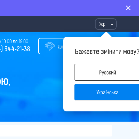
Укр
10:00 до 19:00
Допомога у виборі туру
) 344-21-38
Бажаєте змінити мову
Русский
ОЮ,
Українська