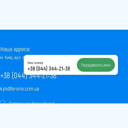
Наша адреса:
м. Київ, вул. Інститутська, 22/7, оф. 41
Наш номер:
Передзвоніть мені
+38 (044) 344-21-38
+38 (044) 344-21-38
kyiv@bronix.com.ua
Політика конфіденційності
Пользовательское соглашение
Публічна оферта
Карта сайту