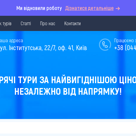
Ми відновили роботу
Дізнатися детальніше
 турів
Статті
Про нас
Контакти
аша адреса
Працюємо з 
ул. Інститутська, 22/7, оф. 41, Київ
+38 (044
РЯЧІ ТУРИ ЗА НАЙВИГІДНІШОЮ ЦІН
НЕЗАЛЕЖНО ВІД НАПРЯМКУ!