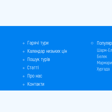
Гарячі тури
Популяр
Шарм-Ел
Календар низьких цін
Белек
Пошук турів
Мармари
Статті
Хургада
Про нас
Контакти
Бонусна програма
Відповіді на популярні питання