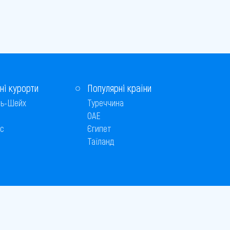
ні курорти
Популярні країни
ь-Шейх
Туреччина
ОАЕ
с
Єгипет
Таїланд