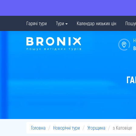
Гарячі тури
Тури
Календар низьких цін
Пошук
Н
в
ГА
Головна
Новорічні тури
Угорщина
з Катовіце