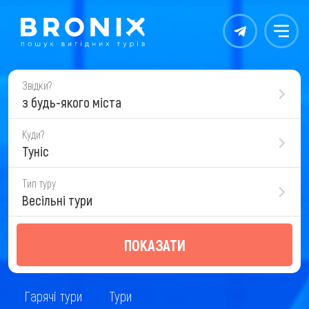
Контакты
Меню
Звідки?
з будь-якого міста
Куди?
Туніс
Тип туру
Весільні тури
ПОКАЗАТИ
Гарячі тури
Тури