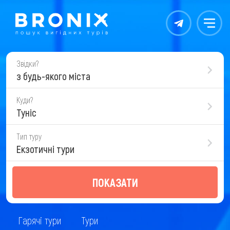
Контакты
Меню
Звідки?
з будь-якого міста
Куди?
Туніс
Тип туру
Екзотичні тури
ПОКАЗАТИ
Гарячі тури
Тури