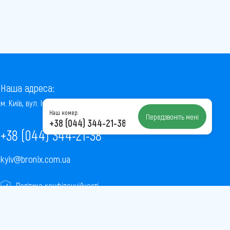
Наша адреса:
м. Київ, вул. Інститутська, 22/7, оф. 41
Наш номер:
Передзвоніть мені
+38 (044) 344-21-38
+38 (044) 344-21-38
kyiv@bronix.com.ua
Політика конфіденційності
Пользовательское соглашение
Публічна оферта
Карта сайту