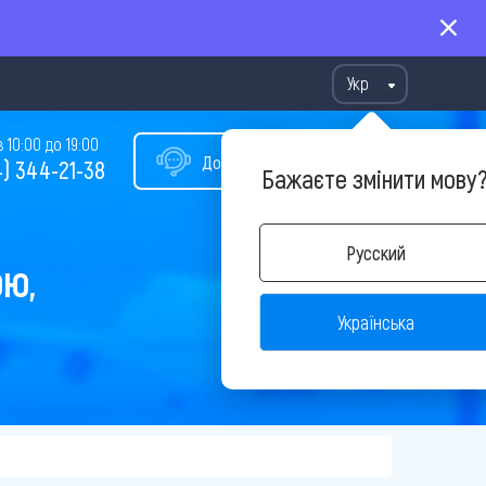
Укр
10:00 до 19:00
Допомога у виборі туру
) 344-21-38
Бажаєте змінити мову
Русский
ОЮ,
Українська