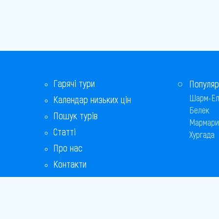
Гарячі тури
Популяр
Шарм-Ел
Календар низьких цін
Белек
Пошук турів
Мармари
Статті
Хургада
Про нас
Контакти
Бонусна програма
Відповіді на популярні питання