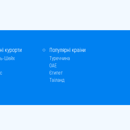
ні курорти
Популярні країни
ь-Шейх
Туреччина
ОАЕ
с
Єгипет
Таїланд