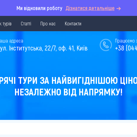
Ми відновили роботу
Дізнатися детальніше
 турів
Статті
Про нас
Контакти
аша адреса
Працюємо з 
ул. Інститутська, 22/7, оф. 41, Київ
+38 (044
РЯЧІ ТУРИ ЗА НАЙВИГІДНІШОЮ ЦІН
НЕЗАЛЕЖНО ВІД НАПРЯМКУ!