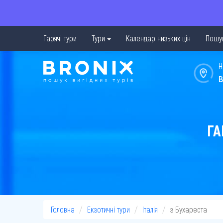
Гарячі тури
Тури
Календар низьких цін
Пошук
Н
в
ГА
Головна
Екзотичні тури
Італія
з Бухареста