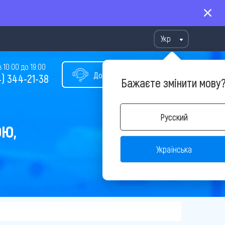
Укр
10:00 до 19:00
Допомога у виборі туру
) 344-21-38
Бажаєте змінити мову
Русский
ОЮ,
Українська