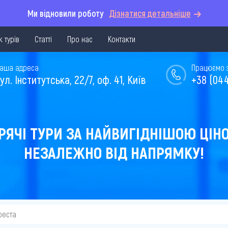
Ми відновили роботу
Дізнатися детальніше
 турів
Статті
Про нас
Контакти
аша адреса
Працюємо з 
ул. Інститутська, 22/7, оф. 41, Київ
+38 (044
РЯЧІ ТУРИ ЗА НАЙВИГІДНІШОЮ ЦІН
НЕЗАЛЕЖНО ВІД НАПРЯМКУ!
реста