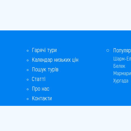
Гарячі тури
Популяр
Шарм-Ел
Календар низьких цін
Белек
Пошук турів
Мармари
Статті
Хургада
Про нас
Контакти
Бонусна програма
Відповіді на популярні питання