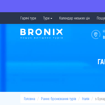
Гарячі тури
Тури
Календар низьких цін
Пошук
Н
в
ГА
Головна
Раннє бронювання турів
Італія
з Буха