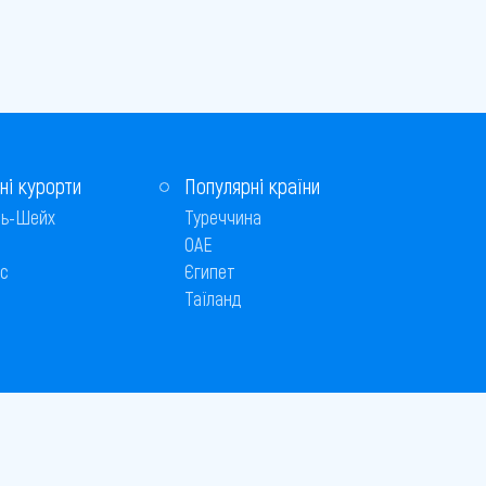
ні курорти
Популярні країни
ь-Шейх
Туреччина
ОАЕ
с
Єгипет
Таїланд