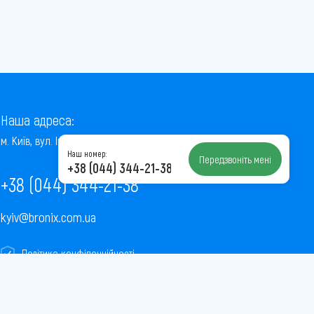
Наша адреса:
м. Київ, вул. Інститутська, 22/7, оф. 41
Наш номер:
Передзвоніть мені
+38 (044) 344-21-38
+38 (044) 344-21-38
kyiv@bronix.com.ua
Політика конфіденційності
Пользовательское соглашение
Публічна оферта
Карта сайту