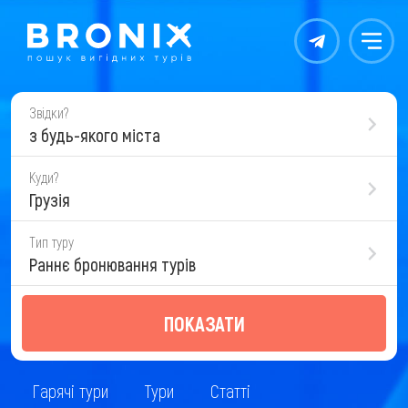
Контакты
Меню
Звідки?
з будь-якого міста
Куди?
Грузія
Тип туру
Раннє бронювання турів
ПОКАЗАТИ
Гарячі тури
Тури
Статті