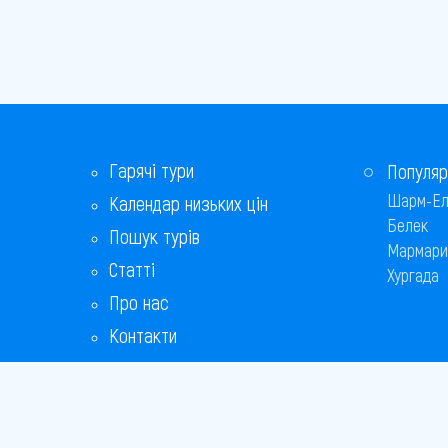
Гарячі тури
Популяр
Шарм-Ел
Календар низьких цін
Белек
Пошук турів
Мармари
Статті
Хургада
Про нас
Контакти
Бонусна програма
Відповіді на популярні питання