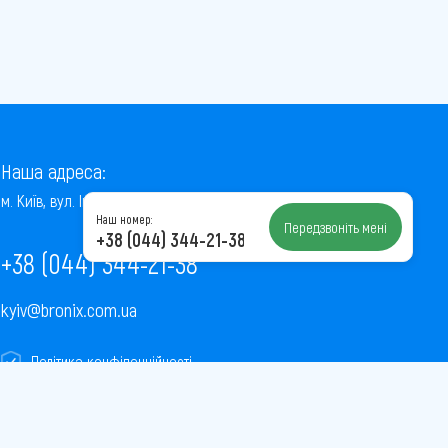
Наша адреса:
м. Київ, вул. Інститутська, 22/7, оф. 41
Наш номер:
Передзвоніть мені
+38 (044) 344-21-38
+38 (044) 344-21-38
kyiv@bronix.com.ua
Політика конфіденційності
Пользовательское соглашение
Публічна оферта
Карта сайту