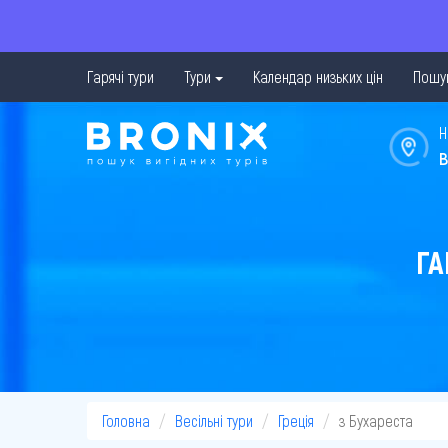
Гарячі тури
Тури
Календар низьких цін
Пошук
Н
в
ГА
Головна
Весільні тури
Греція
з Бухареста