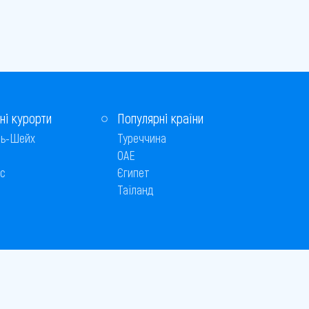
ні курорти
Популярні країни
ь-Шейх
Туреччина
ОАЕ
с
Єгипет
Таїланд