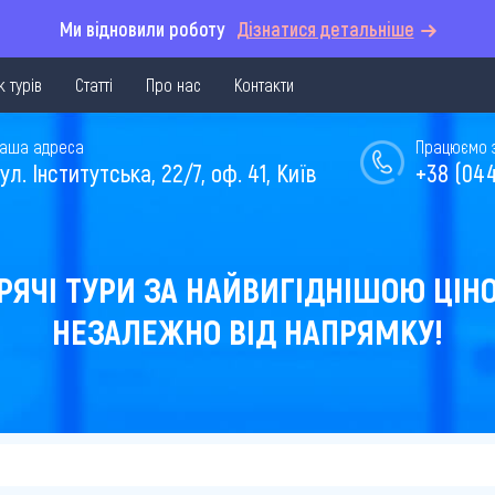
Ми відновили роботу
Дізнатися детальніше
 турів
Статті
Про нас
Контакти
аша адреса
Працюємо з 
ул. Інститутська, 22/7, оф. 41, Київ
+38 (044
РЯЧІ ТУРИ ЗА НАЙВИГІДНІШОЮ ЦІН
НЕЗАЛЕЖНО ВІД НАПРЯМКУ!