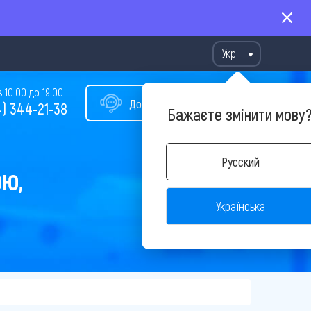
Укр
10:00 до 19:00
Допомога у виборі туру
) 344-21-38
Бажаєте змінити мову
Русский
ОЮ,
Українська