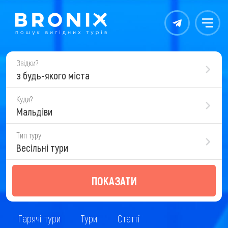
Контакты
Меню
Звідки?
з будь-якого міста
Куди?
Мальдіви
Тип туру
Весільні тури
ПОКАЗАТИ
Гарячі тури
Тури
Статті