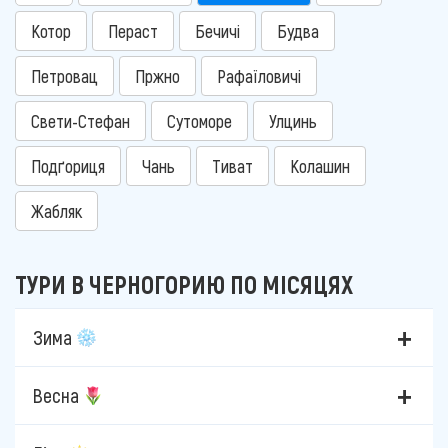
Котор
Пераст
Бечичі
Будва
Петровац
Пржно
Рафаїловичі
Свети-Стефан
Сутоморе
Улцинь
Подґориця
Чань
Тиват
Колашин
Жабляк
ТУРИ В ЧЕРНОГОРИЮ ПО МІСЯЦЯХ
Зима
Весна