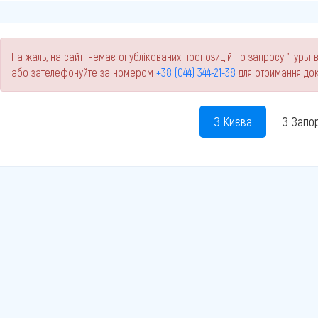
На жаль, на сайті немає опублікованих пропозицій по запросу "Туры в
або зателефонуйте за номером
+38 (044) 344-21-38
для отримання док
З Києва
З Запо