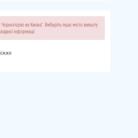
 Чорногорію из Києва". Виберіть інше місто вильоту
ладної інформації
ріжжя