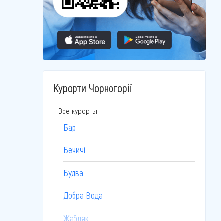
Курорти Чорногорії
Все курорты
Бар
Бечичі
Будва
Добра Вода
Жабляк