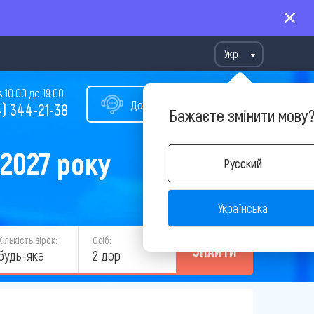
Укр
10:00 до 19:00
Допомога у виборі туру
) 344-21-38
Бажаєте змінити мову
 2027 року
Русский
Українська
Кількість зірок:
Осіб:
ЗНАЙТИ
будь-яка
2 дор