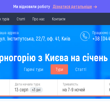
Ми відновили роботу
Дізнатися детальніше
 турів
Статті
Про нас
Контакти
аша адреса
Працюємо з 
ул. Інститутська, 22/7, оф. 41, Київ
+38 (044
рногорію з Києва на січень
Гарячі тури
Тури
Статті
Дата начала тура:
Тривалість:
13 серп
на 7-9 ночей
±3 дні