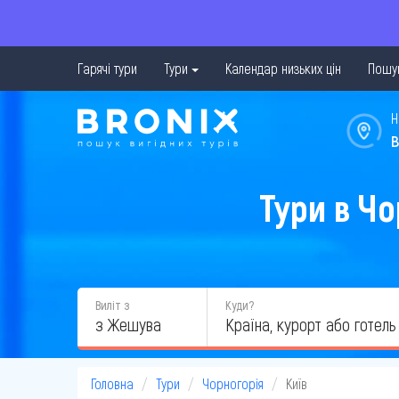
Гарячі тури
Тури
Календар низьких цін
Пошук
Н
в
Тури в Чо
Виліт з
Куди?
з Жешува
Головна
Тури
Чорногорія
Київ