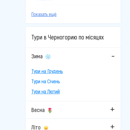
Ігало
Показать ещё
Колашин
Тури в Черногорию по місяцях
Котор
Пераст
Зима
Петровац
Тури на Грудень
Подґориця
Тури на Січень
Тури на Лютий
Пржно
Рафаїловичі
Весна
Свети-Стефан
Літо