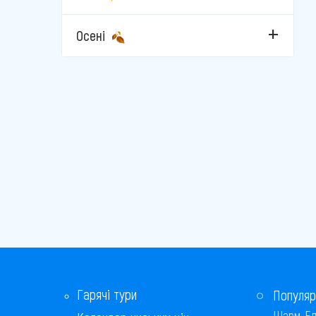
Сутоморе
Осені
Тиват
Улцинь
Херцег-Нові
Чань
Гарячі тури
Популяр
Шарм-Ел