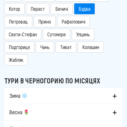
Котор
Пераст
Бечичі
Будва
Петровац
Пржно
Рафаїловичі
Свети-Стефан
Сутоморе
Улцинь
Подґориця
Чань
Тиват
Колашин
Жабляк
ТУРИ В ЧЕРНОГОРИЮ ПО МІСЯЦЯХ
Зима
Весна