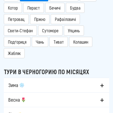
Котор
Пераст
Бечичі
Будва
Петровац
Пржно
Рафаїловичі
Свети-Стефан
Сутоморе
Улцинь
Подґориця
Чань
Тиват
Колашин
Жабляк
ТУРИ В ЧЕРНОГОРИЮ ПО МІСЯЦЯХ
Зима
Весна