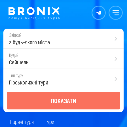
Контакты
Меню
Звідки?
з будь-якого міста
Куди?
Сейшели
Тип туру
Гірськолижні тури
ПОКАЗАТИ
Гарячі тури
Тури