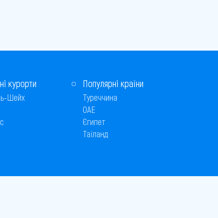
ні курорти
Популярні країни
ь-Шейх
Туреччина
ОАЕ
с
Єгипет
Таїланд