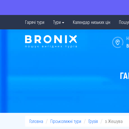
Гарячі тури
Тури
Календар низьких цін
Пошук
Н
в
ГА
Головна
Гірськолижні тури
Грузія
з Жешува