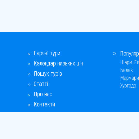
Гарячі тури
Популяр
Шарм-Ел
Календар низьких цін
Белек
Пошук турів
Мармари
Статті
Хургада
Про нас
Контакти
Бонусна програма
Відповіді на популярні питання