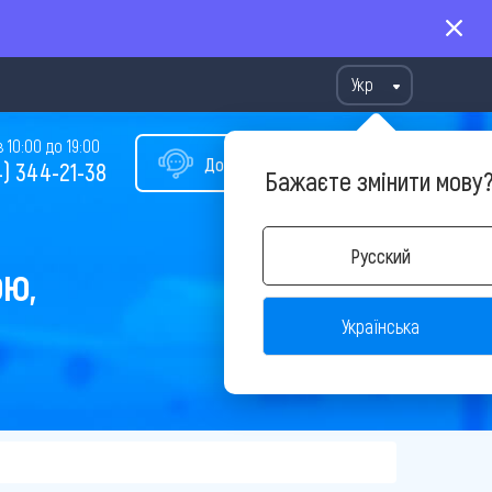
Укр
10:00 до 19:00
Допомога у виборі туру
) 344-21-38
Бажаєте змінити мову
Русский
ОЮ,
Українська