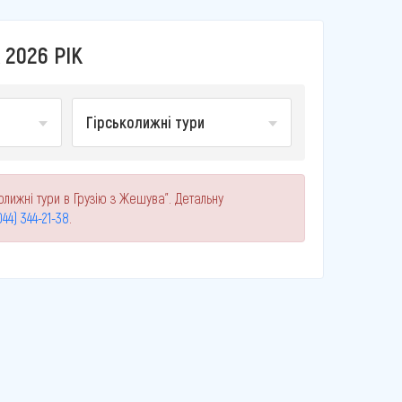
 2026 РІК
Гірськолижні тури
олижні тури в Грузію з Жешува". Детальну
044) 344-21-38
.