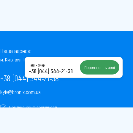
Наша адреса:
м. Київ, вул. Інститутська, 22/7, оф. 41
Наш номер:
Передзвоніть мені
+38 (044) 344-21-38
+38 (044) 344-21-38
kyiv@bronix.com.ua
Політика конфіденційності
Пользовательское соглашение
Публічна оферта
Карта сайту