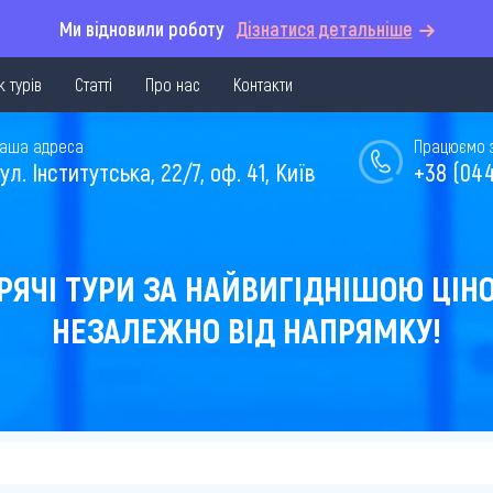
Ми відновили роботу
Дізнатися детальніше
 турів
Статті
Про нас
Контакти
аша адреса
Працюємо з 
ул. Інститутська, 22/7, оф. 41, Київ
+38 (044
РЯЧІ ТУРИ ЗА НАЙВИГІДНІШОЮ ЦІН
НЕЗАЛЕЖНО ВІД НАПРЯМКУ!