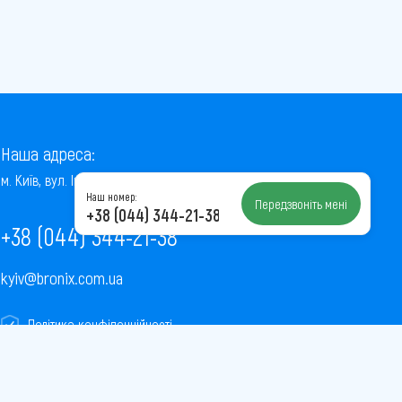
Наша адреса:
м. Київ, вул. Інститутська, 22/7, оф. 41
Наш номер:
Передзвоніть мені
+38 (044) 344-21-38
+38 (044) 344-21-38
kyiv@bronix.com.ua
Політика конфіденційності
Пользовательское соглашение
Публічна оферта
Карта сайту