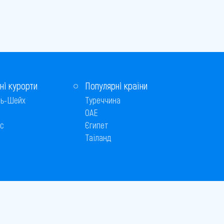
ні курорти
Популярні країни
ь-Шейх
Туреччина
ОАЕ
с
Єгипет
Таїланд