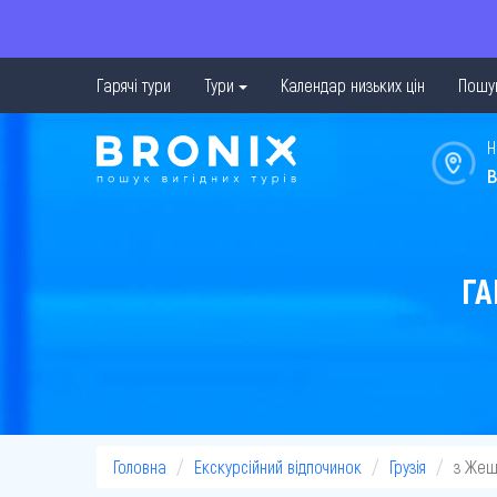
Гарячі тури
Тури
Календар низьких цін
Пошук
Н
в
ГА
Головна
Екскурсійний відпочинок
Грузія
з Жеш