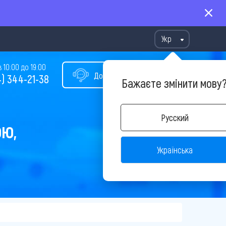
Укр
10:00 до 19:00
Допомога у виборі туру
) 344-21-38
Бажаєте змінити мову
Русский
ОЮ,
Українська