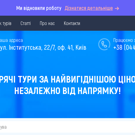
Ми відновили роботу
Дізнатися детальніше
 турів
Статті
Про нас
Контакти
аша адреса
Працюємо з 
ул. Інститутська, 22/7, оф. 41, Київ
+38 (044
РЯЧІ ТУРИ ЗА НАЙВИГІДНІШОЮ ЦІН
НЕЗАЛЕЖНО ВІД НАПРЯМКУ!
ува