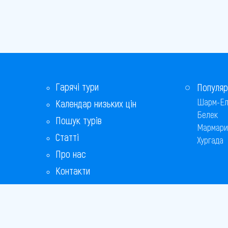
Гарячі тури
Популяр
Шарм-Ел
Календар низьких цін
Белек
Пошук турів
Мармари
Статті
Хургада
Про нас
Контакти
Бонусна програма
Відповіді на популярні питання