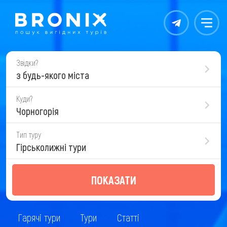
Контакты
Меню
Звідки?
з будь-якого міста
Куди?
Чорногорія
Тип туру
Гірськолижні тури
ПОКАЗАТИ
Гарячі тури
Тури
Статті