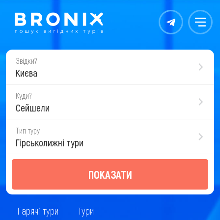
Контакты
Меню
Звідки?
Києва
Куди?
Сейшели
Тип туру
Гірськолижні тури
ПОКАЗАТИ
Гарячі тури
Тури