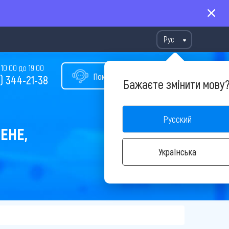
Рус
10:00 до 19:00
Помощь в подборе тура
) 344-21-38
Бажаєте змінити мову
Русский
ЕНЕ,
Українська