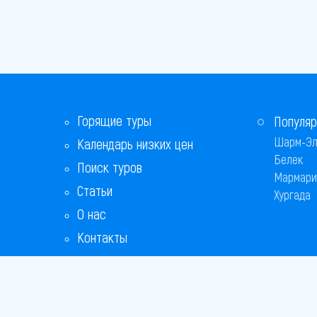
Горящие туры
Популяр
Шарм-Эл
Календарь низких цен
Белек
Поиск туров
Мармари
Статьи
Хургада
О нас
Контакты
Бонусная программа
Ответы на популярные вопросы