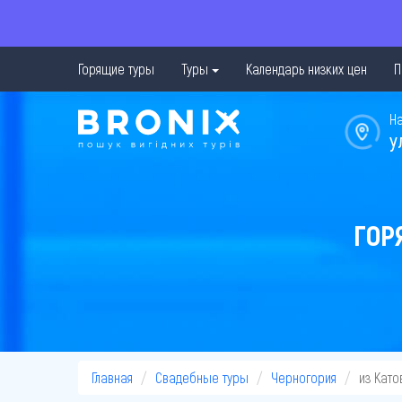
Горящие туры
Туры
Календарь низких цен
П
Н
у
ГОР
Главная
Свадебные туры
Черногория
из Като