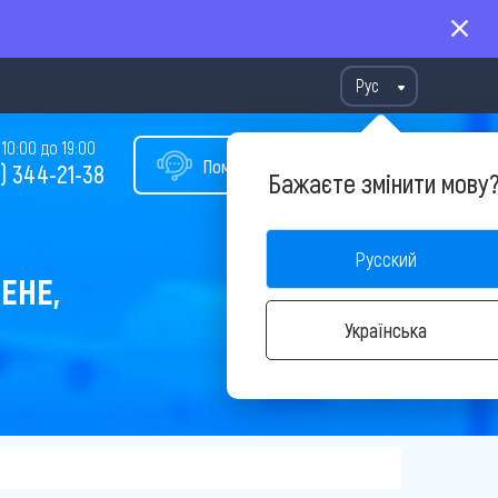
Рус
10:00 до 19:00
Помощь в подборе тура
) 344-21-38
Бажаєте змінити мову
Русский
ЕНЕ,
Українська