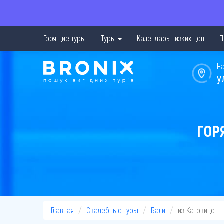
Горящие туры
Туры
Календарь низких цен
П
Н
у
ГОР
Главная
Свадебные туры
Бали
из Катовице