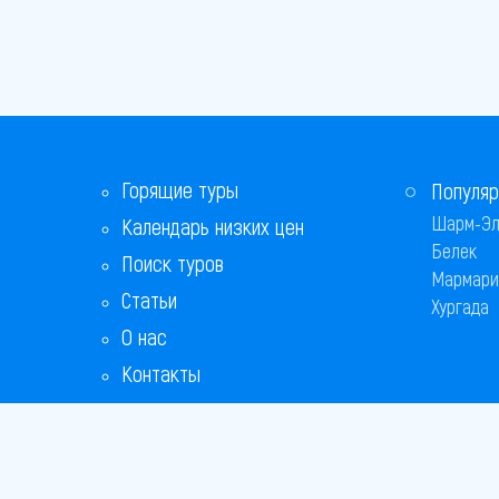
Горящие туры
Популяр
Шарм-Эл
Календарь низких цен
Белек
Поиск туров
Мармари
Статьи
Хургада
О нас
Контакты
Бонусная программа
Ответы на популярные вопросы