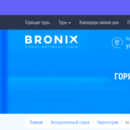
Горящие туры
Туры
Календарь низких цен
П
Н
у
ГОР
Главная
Экскурсионный отдых
Черногория
из