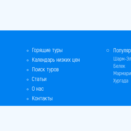
Горящие туры
Популяр
Шарм-Эл
Календарь низких цен
Белек
Поиск туров
Мармари
Статьи
Хургада
О нас
Контакты
Бонусная программа
Ответы на популярные вопросы