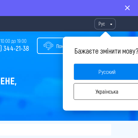
Рус
10:00 до 19:00
Помощь в подборе тура
) 344-21-38
Бажаєте змінити мову
Русский
ЕНЕ,
Українська