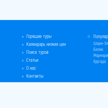
Горящие туры
Популяр
Шарм-Эл
Календарь низких цен
Белек
Поиск туров
Мармари
Статьи
Хургада
О нас
Контакты
Бонусная программа
Ответы на популярные вопросы