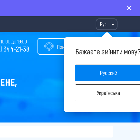
Рус
10:00 до 19:00
Помощь в подборе тура
) 344-21-38
Бажаєте змінити мову
Русский
ЕНЕ,
Українська