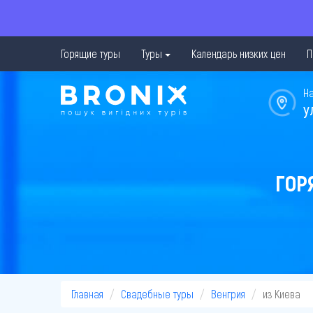
Горящие туры
Туры
Календарь низких цен
П
Н
у
ГОР
Главная
Свадебные туры
Венгрия
из Киева