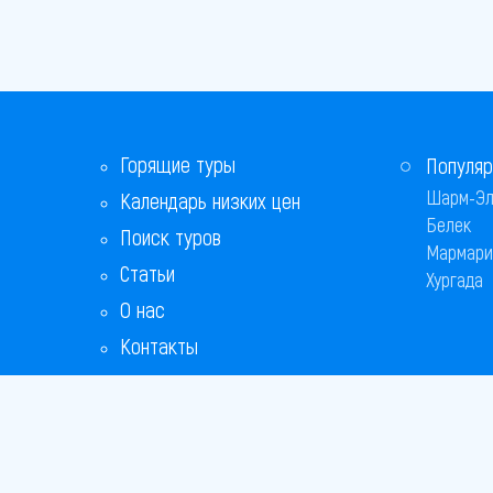
Горящие туры
Популяр
Шарм-Эл
Календарь низких цен
Белек
Поиск туров
Мармари
Статьи
Хургада
О нас
Контакты
Бонусная программа
Ответы на популярные вопросы