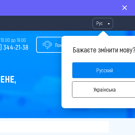
Рус
10:00 до 19:00
Помощь в подборе тура
) 344-21-38
Бажаєте змінити мову
Русский
ЕНЕ,
Українська