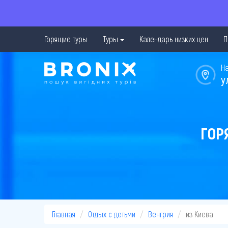
Горящие туры
Туры
Календарь низких цен
П
Н
у
ГОР
Главная
Отдых с детьми
Венгрия
из Киева