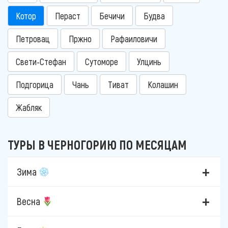
Котор
Пераст
Бечичи
Будва
Петровац
Пржно
Рафаиловичи
Свети-Стефан
Сутоморе
Улцинь
Подгорица
Чань
Тиват
Колашин
Жабляк
ТУРЫ В ЧЕРНОГОРИЮ ПО МЕСЯЦАМ
Зима
Весна